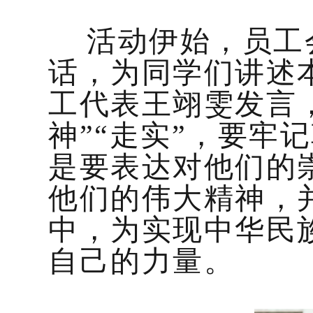
活动伊始，员工
话，为同学们讲述
工代表王翊雯发言，
神”“走实”，要牢
是要表达对他们的
他们的伟大精神，
中，为实现中华民
自己的力量。