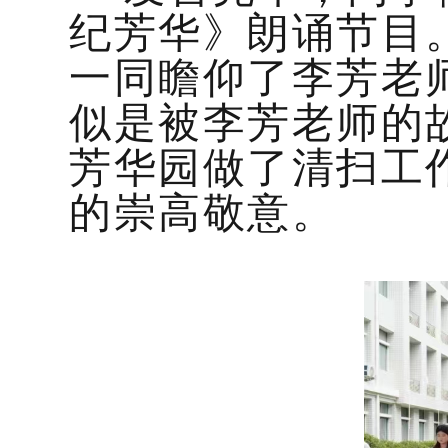
纪芳华》朗诵节目
一同瞻仰了李芳老
似是被李芳老师的
芳华园做了清扫工
的崇高敬意。