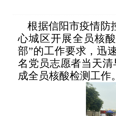
根据信阳市疫情防
心城区开展全员核酸检
部”的工作要求，迅
名党员志愿者当天清
成全员核酸检测工作