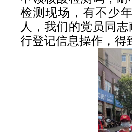
检测现场，有不少
人，我们的党员同志
行登记信息操作，得