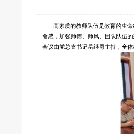
高素质的教师队伍是教育的生命
命感，加强师德、师风、团队队伍的
会议由党总支书记岳继勇主持，全体