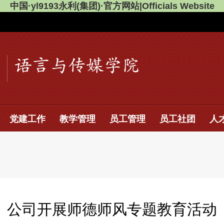
中国·yl9193永利(集团)·官方网站|Officials Website
党建工作
教学管理
员工管理
员工社团
人
公司开展师德师风专题教育活动