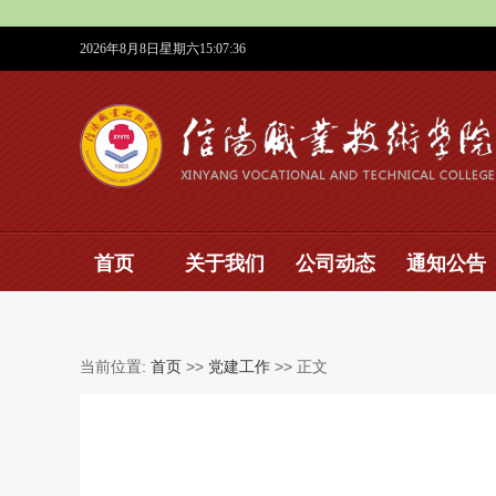
2026年8月8日星期六15:07:36
首页
关于我们
公司动态
通知公告
当前位置:
首页
>>
党建工作
>> 正文