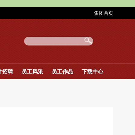
集团首页
才招聘
员工风采
员工作品
下载中心